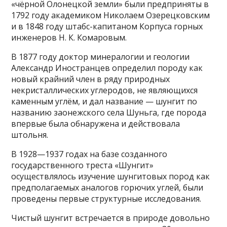
«чёрной Олонецкой земли» были предприняты в
1792 году академиком Николаем Озерецковским
и в 1848 году штабс-капитаном Корпуса горных
инженеров Н. К. Комаровым.
В 1877 году доктор минералогии и геологии
Александр Иностранцев определил породу как
новый крайний член в ряду природных
некристаллических углеродов, не являющихся
каменным углём, и дал название — шунгит по
названию заонежского села Шуньга, где порода
впервые была обнаружена и действовала
штольня.
В 1928—1937 годах на базе созданного
государственного треста «Шунгит»
осуществлялось изучение шунгитовых пород как
предполагаемых аналогов горючих углей, были
проведены первые структурные исследования.
Чистый шунгит встречается в природе довольно