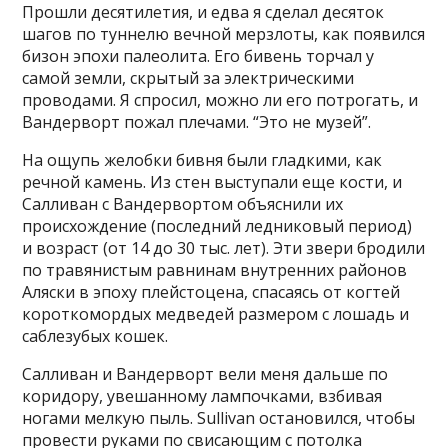
Прошли десятилетия, и едва я сделал десяток
шагов по туннелю вечной мерзлоты, как появился
бизон эпохи палеолита. Его бивень торчал у
самой земли, скрытый за электрическими
проводами. Я спросил, можно ли его потрогать, и
Вандерворт пожал плечами. “Это не музей”.
На ощупь желобки бивня были гладкими, как
речной камень. Из стен выступали еще кости, и
Салливан с Вандервортом объяснили их
происхождение (последний ледниковый период)
и возраст (от 14 до 30 тыс. лет). Эти звери бродили
по травянистым равнинам внутренних районов
Аляски в эпоху плейстоцена, спасаясь от когтей
короткомордых медведей размером с лошадь и
саблезубых кошек.
Салливан и Вандерворт вели меня дальше по
коридору, увешанному лампочками, взбивая
ногами мелкую пыль. Sullivan остановился, чтобы
провести руками по свисающим с потолка