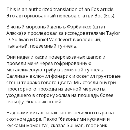
This is an authorized translation of an Eos article.
Это авторизованный перевод статьи Эос (Eos).
В ясный морозный день в Фэрбанксе (штат
Аляска) я проследовал за исследователями Taylor
D. Sullivan и Daniel Vandevort в холодный,
пыльный, подземный туннель.
Они надели каски поверх вязаных шапок и
провели меня через гофрированную
металлическую трубу в земляной туннель.
Салливан включил фонарик и осветил грунтовые
стены терракотового цвета. Мы стояли внутри
просторного прохода из вечной мерзлоты,
уходящего в сторону холма на площадь более
пяти футбольных полей.
Над нами витал запах заплесневелого сыра на
скотном дворе. Пахло “бизоньими кусками и
кусками мамонта”, сказал Sullivan, геофизик