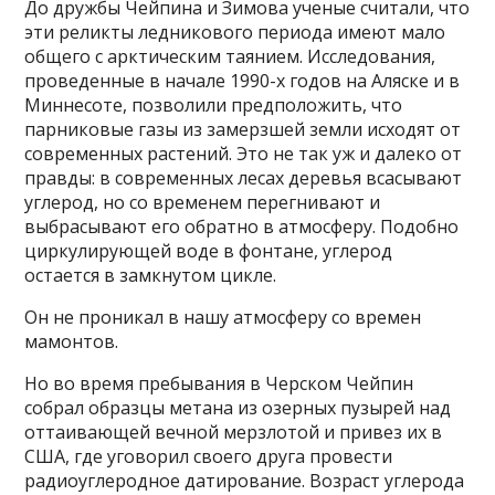
До дружбы Чейпина и Зимова ученые считали, что
эти реликты ледникового периода имеют мало
общего с арктическим таянием. Исследования,
проведенные в начале 1990-х годов на Аляске и в
Миннесоте, позволили предположить, что
парниковые газы из замерзшей земли исходят от
современных растений. Это не так уж и далеко от
правды: в современных лесах деревья всасывают
углерод, но со временем перегнивают и
выбрасывают его обратно в атмосферу. Подобно
циркулирующей воде в фонтане, углерод
остается в замкнутом цикле.
Он не проникал в нашу атмосферу со времен
мамонтов.
Но во время пребывания в Черском Чейпин
собрал образцы метана из озерных пузырей над
оттаивающей вечной мерзлотой и привез их в
США, где уговорил своего друга провести
радиоуглеродное датирование. Возраст углерода