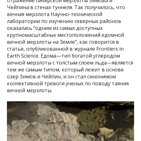
отражение сибирской мерзлоты Зимова и
Чейпина в стенах туннеля. Так получилось, что
вечная мерзлота Научно-технической
лаборатории по изучению северных районов
оказалась “одним из самых доступных
крупномасштабных местоположений едомной
вечной мерзлоты на Земле”, как говорится в
статье, опубликованной в журнале Frontiers in
Earth Science. Едома—тип богатой углеродом
вечной мерзлоты с толстым слоем льда—является
тем же самым типом, который лежит в основе
озер Зимов и Чейпин, и он стал синонимом
коллективной тревоги ученых по поводу таяния
вечной мерзлоты.