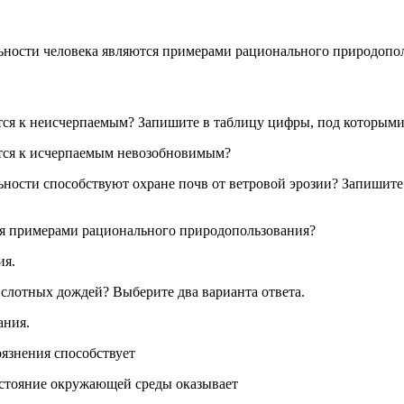
льности человека являются примерами рационального природопо
тся к неисчерпаемым? Запишите в таблицу цифры, под которым
ятся к исчерпаемым невозобновимым?
льности способствуют охране почв от ветровой эрозии? Запиши
ся примерами рационального природопользования?
ия.
слотных дождей? Выберите два варианта ответа.
ания.
рязнения способствует
остояние окружающей среды оказывает