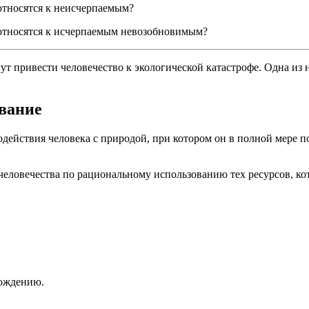
относятся к неисчерпаемым?
 относятся к исчерпаемым невозобновимым?
гут привести человечество к экологической катастрофе. Одна и
вание
ействия человека с природой, при котором он в полной мере по
ловечества по рациональному использованию тех ресурсов, кот
хождению.