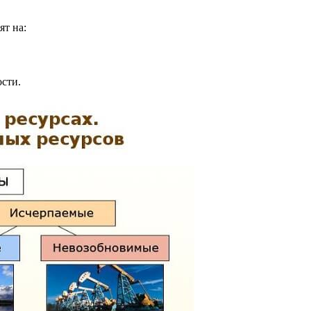
т на:
сти.