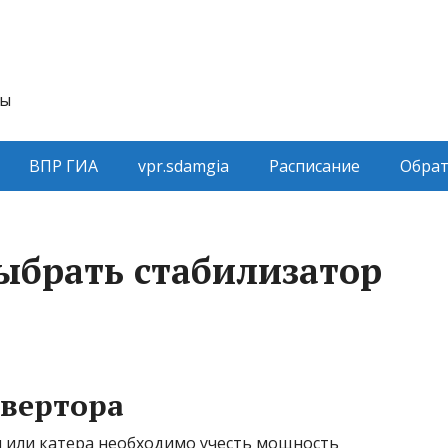
ты
ВПР ГИА
vpr.sdamgia
Расписание
Обрат
ыбрать стабилизатор
вертора
 или катера необходимо учесть мощность