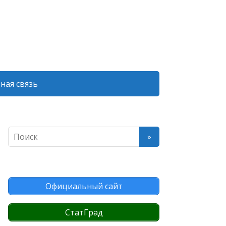
ная связь
Официальный сайт
СтатГрад