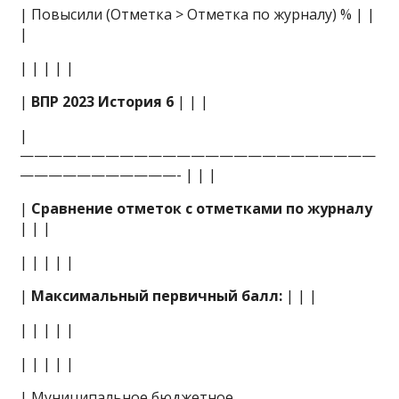
| Повысили (Отметка > Отметка по журналу) % | |
|
| | | | |
|
ВПР 2023 История 6
| | |
|
—————————————————————————
———————————- | | |
|
Сравнение отметок с отметками по журналу
| | |
| | | | |
|
Максимальный первичный балл:
| | |
| | | | |
| | | | |
| Муниципальное бюджетное