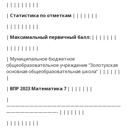
| | | | | | | | |
|
Статистика по отметкам
| | | | | | |
| | | | | | | | |
|
Максимальный первичный балл:
| | | | | | |
| | | | | | | | |
| Муниципальное бюджетное
общеобразовательное учреждение “Золотухская
основная общеобразовательная школа“ | | | | | |
|
|
ВПР 2023 Математика 7
| | | | | | |
|
—————————————————————————
———————————- | | | | | | |
| | | | | | | | |