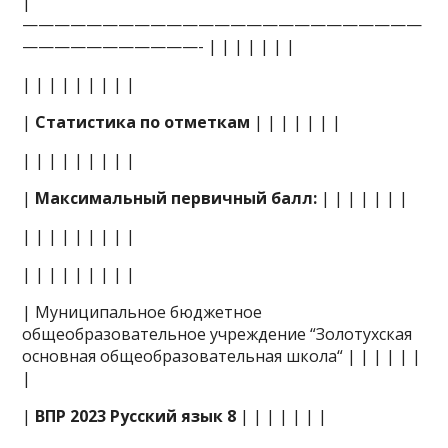
|
—————————————————————————
———————————- | | | | | | |
| | | | | | | | |
|
Статистика по отметкам
| | | | | | |
| | | | | | | | |
|
Максимальный первичный балл:
| | | | | | |
| | | | | | | | |
| | | | | | | | |
| Муниципальное бюджетное
общеобразовательное учреждение “Золотухская
основная общеобразовательная школа“ | | | | | |
|
|
ВПР 2023 Русский язык 8
| | | | | | |