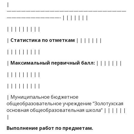
|
—————————————————————————
———————————- | | | | | | |
| | | | | | | | |
|
Статистика по отметкам
| | | | | | |
| | | | | | | | |
|
Максимальный первичный балл:
| | | | | | |
| | | | | | | | |
| | | | | | | | |
| Муниципальное бюджетное
общеобразовательное учреждение “Золотухская
основная общеобразовательная школа“ | | | | | |
|
Выполнение работ по предметам.