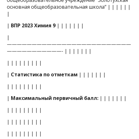
общеобразовательное учреждение “Золотухская
основная общеобразовательная школа“ | | | | | |
|
|
ВПР 2023 Химия 9
| | | | | | |
|
—————————————————————————
———————————- | | | | | | |
| | | | | | | | |
|
Статистика по отметкам
| | | | | | |
| | | | | | | | |
|
Максимальный первичный балл:
| | | | | | |
| | | | | | | | |
| | | | | | | | |
| | | | | | | | |