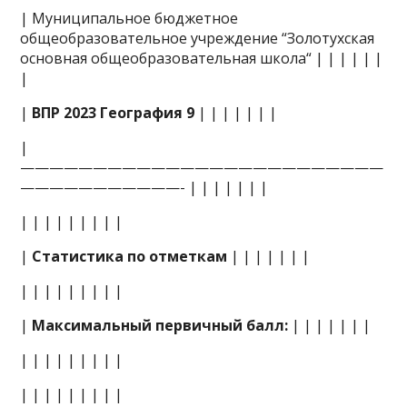
| Муниципальное бюджетное
общеобразовательное учреждение “Золотухская
основная общеобразовательная школа“ | | | | | |
|
|
ВПР 2023 География 9
| | | | | | |
|
—————————————————————————
———————————- | | | | | | |
| | | | | | | | |
|
Статистика по отметкам
| | | | | | |
| | | | | | | | |
|
Максимальный первичный балл:
| | | | | | |
| | | | | | | | |
| | | | | | | | |