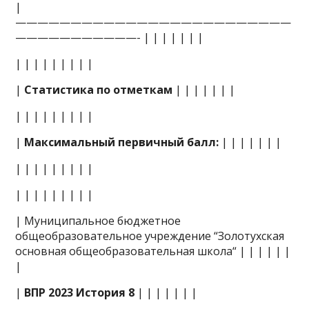
|
—————————————————————————
———————————- | | | | | | |
| | | | | | | | |
|
Статистика по отметкам
| | | | | | |
| | | | | | | | |
|
Максимальный первичный балл:
| | | | | | |
| | | | | | | | |
| | | | | | | | |
| Муниципальное бюджетное
общеобразовательное учреждение “Золотухская
основная общеобразовательная школа“ | | | | | |
|
|
ВПР 2023 История 8
| | | | | | |