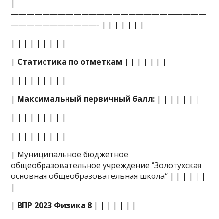
|
—————————————————————————
———————————- | | | | | | |
| | | | | | | | |
|
Статистика по отметкам
| | | | | | |
| | | | | | | | |
|
Максимальный первичный балл:
| | | | | | |
| | | | | | | | |
| | | | | | | | |
| Муниципальное бюджетное
общеобразовательное учреждение “Золотухская
основная общеобразовательная школа“ | | | | | |
|
|
ВПР 2023 Физика 8
| | | | | | |