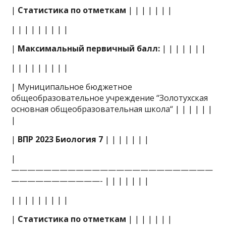
|
Статистика по отметкам
| | | | | | |
| | | | | | | | |
|
Максимальный первичный балл:
| | | | | | |
| | | | | | | | |
| Муниципальное бюджетное
общеобразовательное учреждение “Золотухская
основная общеобразовательная школа“ | | | | | |
|
|
ВПР 2023 Биология 7
| | | | | | |
|
—————————————————————————
———————————- | | | | | | |
| | | | | | | | |
|
Статистика по отметкам
| | | | | | |