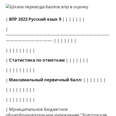
|
ВПР 2023 Русский язык 9
| | | | | | |
|
—————————————————————————
———————————- | | | | | | |
| | | | | | | | |
|
Статистика по отметкам
| | | | | | |
| | | | | | | | |
|
Максимальный первичный балл:
| | | | | | |
| | | | | | | | |
| | | | | | | | |
| Муниципальное бюджетное
общеобразовательное учреждение “Золотухская