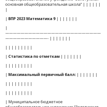
основная общеобразовательная школа“ | | | | | |
|
|
ВПР 2023 Математика 9
| | | | | | |
|
—————————————————————————
———————————- | | | | | | |
| | | | | | | | |
|
Статистика по отметкам
| | | | | | |
| | | | | | | | |
|
Максимальный первичный балл:
| | | | | | |
| | | | | | | | |
| | | | | | | | |
| Муниципальное бюджетное