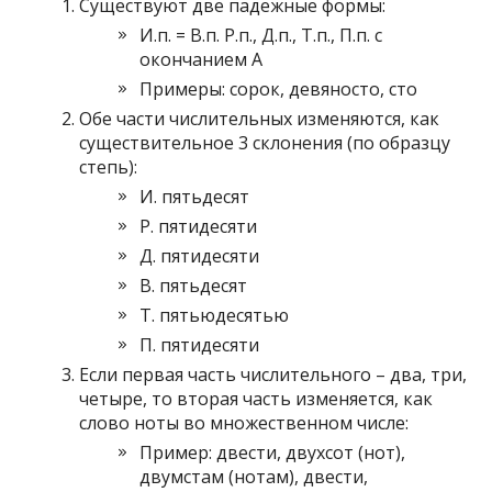
Существуют две падежные формы:
И.п. = В.п. Р.п., Д.п., Т.п., П.п. с
окончанием А
Примеры: сорок, девяносто, сто
Обе части числительных изменяются, как
существительное 3 склонения (по образцу
степь):
И. пятьдесят
Р. пятидесяти
Д. пятидесяти
В. пятьдесят
Т. пятьюдесятью
П. пятидесяти
Если первая часть числительного – два, три,
четыре, то вторая часть изменяется, как
слово ноты во множественном числе:
Пример: двести, двухсот (нот),
двумстам (нотам), двести,