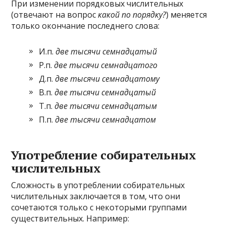
При изменении порядковых числительных
(отвечают на вопрос
какой по порядку?
) меняется
только окончание последнего слова:
И.п.
две тысячи семнадцатый
Р.п.
две тысячи семнадцатого
Д.п.
две тысячи семнадцатому
В.п.
две тысячи семнадцатый
Т.п.
две тысячи семнадцатым
П.п.
две тысячи семнадцатом
Употребление собирательных
числительных
Сложность в употреблении собирательных
числительных заключается в том, что они
сочетаются только с некоторыми группами
существительных. Например: