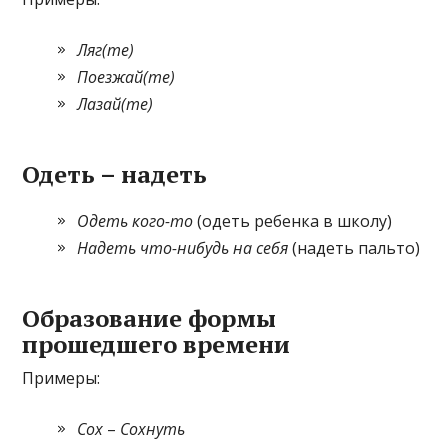
Ляг(те)
Поезжай(те)
Лазай(те)
Одеть – надеть
Одеть кого-то
(одеть ребенка в школу)
Надеть что-нибудь на себя
(надеть пальто)
Образование формы
прошедшего времени
Примеры:
Сох
–
Сохнуть