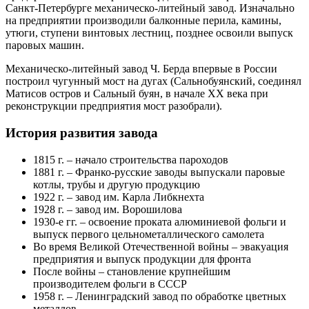
Санкт-Петербурге механическо-литейный завод. Изначально
на предприятии производили балконные перила, камины,
утюги, ступени винтовых лестниц, позднее освоили выпуск
паровых машин.
Механическо-литейный завод Ч. Берда впервые в России
построил чугунный мост на дугах (Сальнобуянский, соединял
Матисов остров и Сальный буян, в начале XX века при
реконструкции предприятия мост разобрали).
История развития завода
1815 г. – начало строительства пароходов
1881 г. – Франко-русские заводы выпускали паровые
котлы, трубы и другую продукцию
1922 г. – завод им. Карла Либкнехта
1928 г. – завод им. Ворошилова
1930-е гг. – освоение проката алюминиевой фольги и
выпуск первого цельнометаллического самолета
Во время Великой Отечественной войны – эвакуация
предприятия и выпуск продукции для фронта
После войны – становление крупнейшим
производителем фольги в СССР
1958 г. – Ленинградский завод по обработке цветных
металлов