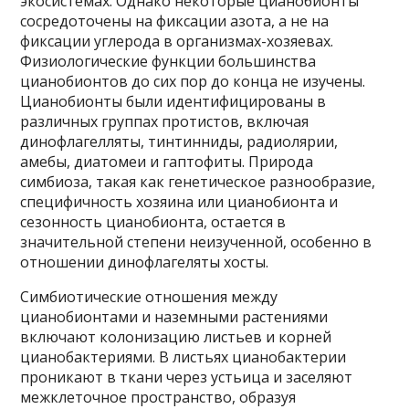
экосистемах. Однако некоторые цианобионты
сосредоточены на фиксации азота, а не на
фиксации углерода в организмах-хозяевах.
Физиологические функции большинства
цианобионтов до сих пор до конца не изучены.
Цианобионты были идентифицированы в
различных группах протистов, включая
динофлагелляты, тинтинниды, радиолярии,
амебы, диатомеи и гаптофиты. Природа
симбиоза, такая как генетическое разнообразие,
специфичность хозяина или цианобионта и
сезонность цианобионта, остается в
значительной степени неизученной, особенно в
отношении динофлагеляты хосты.
Симбиотические отношения между
цианобионтами и наземными растениями
включают колонизацию листьев и корней
цианобактериями. В листьях цианобактерии
проникают в ткани через устьица и заселяют
межклеточное пространство, образуя