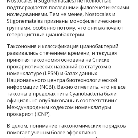
Nostocales и Stigonematales) не полностью
подтверждается последними филогенетическими
исследованиями. Тем не менее, Nostocales и
Stigonematales признаны монофилетическими
группами, особенно потому, что они включают
гетероцистные цианобактерии.
Таксономия и классификация цианобактерий
развивались с течением времени, и текущая
принятая таксономия основана на Списке
прокариотических названий со статусом в
номенклатуре (LPSN) и базах данных
Национального центра биотехнологической
информации (NCBI). Важно отметить, что не все
таксоны в пределах типа Cyanobacteria были
официально опубликованы в соответствии с
Международным кодексом номенклатуры
прокариот (ICNP).
В целом, понимание таксономических порядков
помогает ученым более эффективно