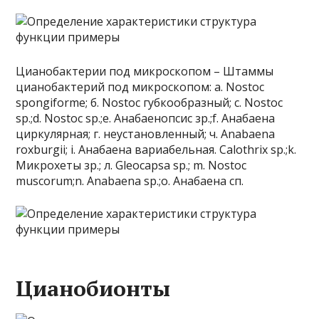
Цианобактерии под микроскопом – Штаммы
цианобактерий под микроскопом: а. Nostoc
spongiforme; б. Nostoc губкообразный; c. Nostoc
sp.;d. Nostoc sp.;e. Анабаенопсис зр.;f. Анабаена
циркулярная; г. неустановленный; ч. Anabaena
roxburgii; i. Анабаена вариабельная. Calothrix sp.;k.
Микрохеты зр.; л. Gleocapsa sp.; m. Nostoc
muscorum;n. Anabaena sp.;o. Анабаена сп.
Цианобионты