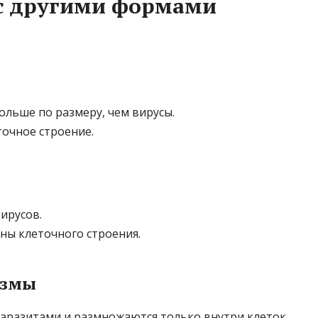
 с другими формами
больше по размеру, чем вирусы.
очное строение.
ирусов.
ы клеточного строения.
измы
аразитами и размножаются только внутри клеток.