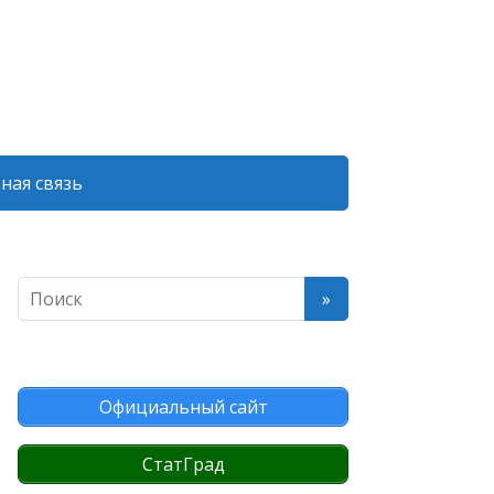
ная связь
Официальный сайт
СтатГрад