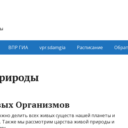
ты
ВПР ГИА
vpr.sdamgia
Расписание
Обрат
природы
вых Организмов
можно делить всех живых существ нашей планеты и
и. Также мы рассмотрим царства живой природы и