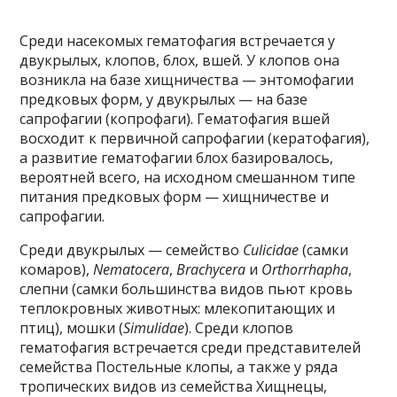
Среди насекомых гематофагия встречается у
двукрылых, клопов, блох, вшей. У клопов она
возникла на базе хищничества — энтомофагии
предковых форм, у двукрылых — на базе
сапрофагии (копрофаги). Гематофагия вшей
восходит к первичной сапрофагии (кератофагия),
а развитие гематофагии блох базировалось,
вероятней всего, на исходном смешанном типе
питания предковых форм — хищничестве и
сапрофагии.
Среди двукрылых — семейство
Culicidae
(самки
комаров),
Nematocera
,
Brachycera
и
Orthorrhapha
,
слепни (самки большинства видов пьют кровь
теплокровных животных: млекопитающих и
птиц), мошки (
Simulidae
). Среди клопов
гематофагия встречается среди представителей
семейства Постельные клопы, а также у ряда
тропических видов из семейства Хищнецы,