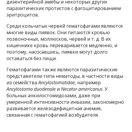
дизентерийной амёбы и некоторых других
паразитических протистов с фагоцитированием
эритроцитов.
Среди кольчатых червей гематофагами являются
многие виды пиявок. Они питаются кровью
позвоночных, моллюсков, червей и т. д. В их
кишечнике кровь переваривается медленно, и
поэтому, насосавшись, пиявки могут долго
оставаться без пищи.
Гематофагами также являются паразитические
представители типа нематоды, в частности виды
из семейства
Ancylostomatidae
, например
Ancylostoma duodenale
и
Necator americanus
. У
больных анкилостомидозами, даже при
умеренной интенсивности инвазии, закономерно
развивается железодефицитная анемия,
связанная с гематофагией возбудителя.