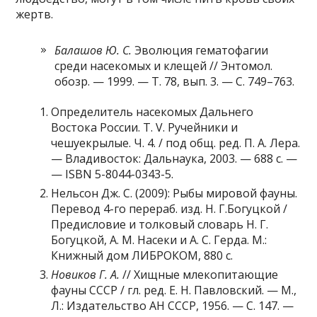
жертв.
Балашов Ю. С.
Эволюция гематофагии
среди насекомых и клещей // Энтомол.
обозр. — 1999. — Т. 78, вып. 3. — С. 749–763.
Определитель насекомых Дальнего
Востока России. Т. V. Ручейники и
чешуекрылые. Ч. 4. / под общ. ред. П. А. Лера.
— Владивосток: Дальнаука, 2003. — 688 с. —
— ISBN 5-8044-0343-5.
Нельсон Дж. С. (2009): Рыбы мировой фауны.
Перевод 4-го перераб. изд. Н. Г.Богуцкой /
Предисловие и толковый словарь Н. Г.
Богуцкой, А. М. Насеки и А. С. Герда. М.:
Книжный дом ЛИБРОКОМ, 880 с.
Новиков Г. А.
// Хищные млекопитающие
фауны СССР / гл. ред. Е. Н. Павловский. — М.,
Л.: Издательство АН СССР, 1956. — С. 147. —