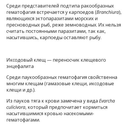
Среди представителей подтипа ракообразных
гематофагия встречается у карпоедов (
Branchiura
),
являющихся эктопаразитами морских и
пресноводных рыб, реже земноводных. Их нельзя
считать постоянными паразитами, так как,
насытившись, карпоеды оставляют рыбу.
Иксодовый клещ — переносчик клещевого
энцефалита
Среди паукообразных гематофагия свойственна
многим клещам (гамазовые клещи, иксодовые
клещи и др.).
Из пауков тяга к крови замечена у вида
Evarcha
culicivora
, который предпочитает кормиться
насытившимися кровью насекомыми-
гематофагами.