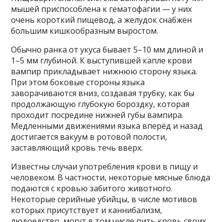
мышей приспособлена к гематофагии — у них
очень короткий пищевод, а желудок снабжён
большим кишкообразным выростом.
Обычно ранка от укуса бывает 5–10 мм длиной и
1–5 мм глубиной. К выступившей капле крови
вампир прикладывает нижнюю сторону языка.
При этом боковые стороны языка
заворачиваются вниз, создавая трубку, как бы
продолжающую глубокую бороздку, которая
проходит посредине нижней губы вампира.
Медленными движениями языка вперёд и назад
достигается вакуум в ротовой полости,
заставляющий кровь течь вверх.
Известны случаи употребления крови в пищу и
человеком. В частности, некоторые мясные блюда
подаются с кровью забитого животного.
Некоторые серийные убийцы, в числе мотивов
которых присутствует и каннибализм,
людоедство, могут в том числе пить кровь своих