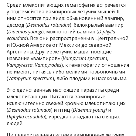
Среди млекопитающих гематофагия встречается
у подсемейства вампировых летучих мышей. К
ним относятся три вида: обыкновенный вампир,
десмод (
Desmodus rotundus
), белокрылый вампир
(
Diaemus youngi
), мохноногий вампир (
Diphylla
ecaudata
). Все они распространены в Центральной
и Южной Америке от Мексики до северной
Аргентины. Другие летучие мыши, носящие
название «вампиров» (
Vampyrum spectrum
,
Vampyressa
,
Vampyrodes
), к гематофагии отношения
не имеют, питаясь либо мелкими позвоночными
(
Vampyrum spectrum
), либо плодами и насекомыми.
Это единственные настоящие паразиты среди
млекопитающих. Питаются вампировые
исключительно свежей кровью млекопитающих
(
Desmodus rotundus
) и птиц (
Diaemus youngi
и
Diphylla ecaudata
); изредка нападают на спящих
людей.
Пищеварительная система вампировых летучих