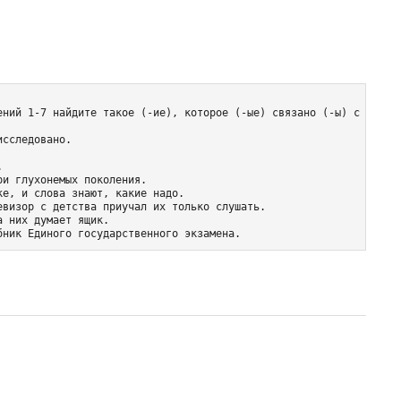
ений 1-7 найдите такое (-ие), которое (-ые) связано (-ы) с предыд
сследовано.



и глухонемых поколения.

е, и слова знают, какие надо.

визор с детства приучал их только слушать.

 них думает ящик.

бник Единого государственного экзамена.