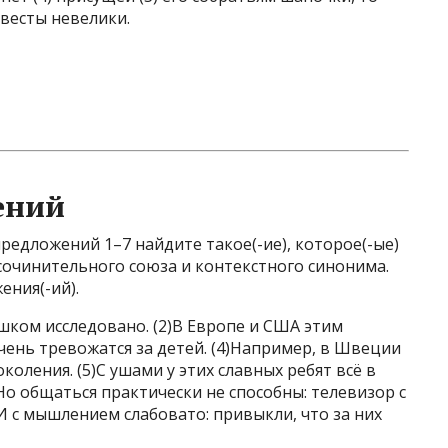
весты невелики.
ений
редложений 1–7 найдите такое(-ие), которое(-ые)
сочинительного союза и контекстного синонима.
ения(-ий).
ишком исследовано. (2)В Европе и США этим
чень тревожатся за детей. (4)Например, в Швеции
коления. (5)С ушами у этих славных ребят всё в
)Но общаться практически не способны: телевизор с
)И с мышлением слабовато: привыкли, что за них