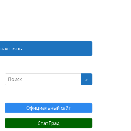
ная связь
Официальный сайт
СтатГрад