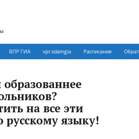
ты
ВПР ГИА
vpr.sdamgia
Расписание
Обрат
ы образованнее
ольников?
ить на все эти
о русскому языку!