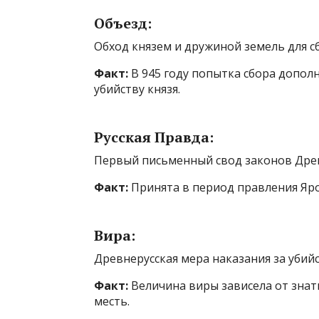
Объезд:
Обход князем и дружиной земель для с
Факт:
В 945 году попытка сбора допол
убийству князя.
Русская Правда:
Первый письменный свод законов Древ
Факт:
Принята в период правления Яро
Вира:
Древнерусская мера наказания за убийс
Факт:
Величина виры зависела от знат
месть.