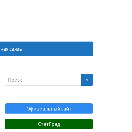
ная связь
Официальный сайт
СтатГрад