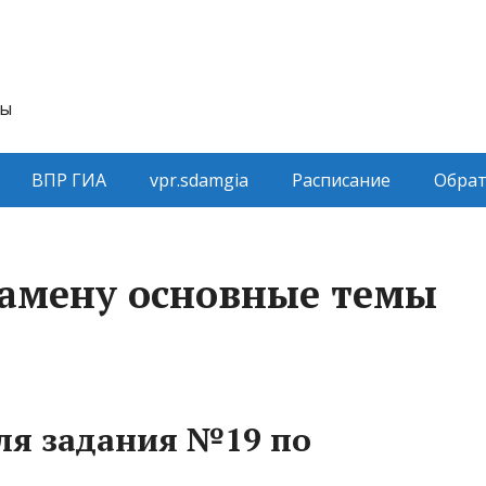
ты
ВПР ГИА
vpr.sdamgia
Расписание
Обрат
замену основные темы
для задания №19 по