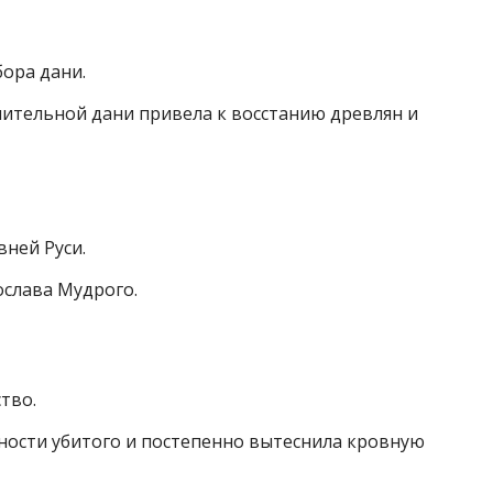
бора дани.
нительной дани привела к восстанию древлян и
ней Руси.
слава Мудрого.
тво.
ности убитого и постепенно вытеснила кровную