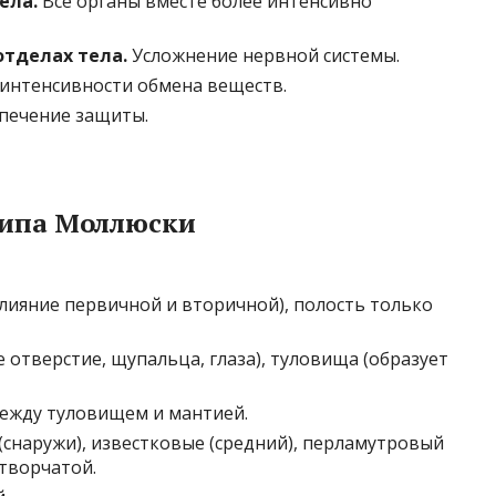
ела.
Все органы вместе более интенсивно
отделах тела.
Усложнение нервной системы.
интенсивности обмена веществ.
печение защиты.
Типа Моллюски
лияние первичной и вторичной), полость только
е отверстие, щупальца, глаза), туловища (образует
ежду туловищем и мантией.
 (снаружи), известковые (средний), перламутровый
створчатой.