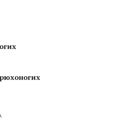
огих
Брюхоногих
,