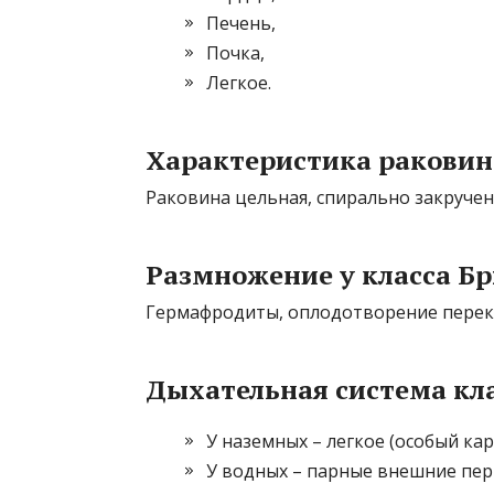
Печень,
Почка,
Легкое.
Характеристика раковин
Раковина цельная, спирально закрученн
Размножение у класса Б
Гермафродиты, оплодотворение перекр
Дыхательная система кл
У наземных – легкое (особый ка
У водных – парные внешние пер