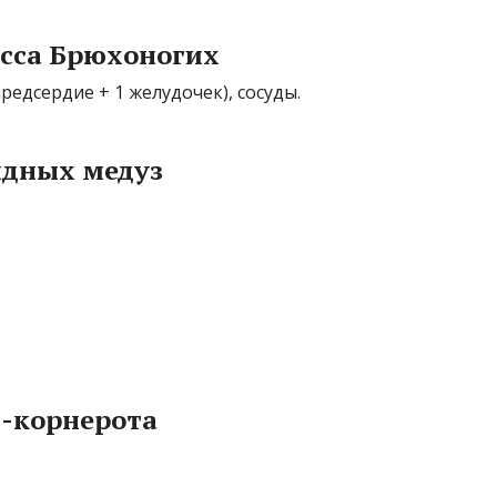
асса Брюхоногих
редсердие + 1 желудочек), сосуды.
дных медуз
-корнерота