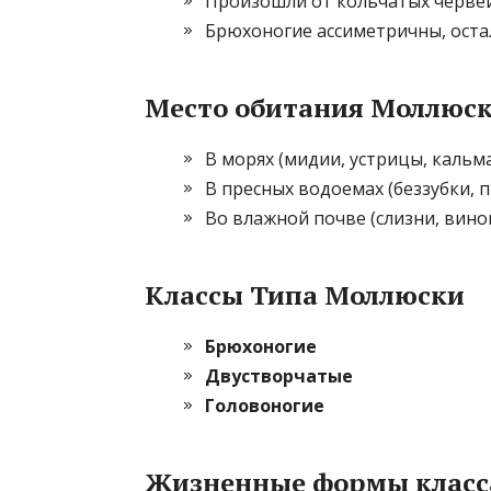
Произошли от кольчатых червей
Брюхоногие ассиметричны, ост
Место обитания Моллюс
В морях (мидии, устрицы, кальм
В пресных водоемах (беззубки, п
Во влажной почве (слизни, виног
Классы Типа Моллюски
Брюхоногие
Двустворчатые
Головоногие
Жизненные формы класс