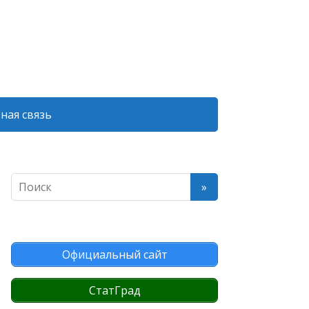
ная связь
Официальный сайт
СтатГрад