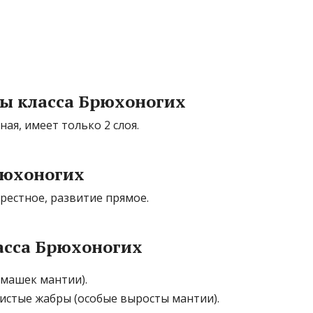
ы класса Брюхоногих
ая, имеет только 2 слоя.
рюхоногих
естное, развитие прямое.
асса Брюхоногих
рмашек мантии).
истые жабры (особые выросты мантии).