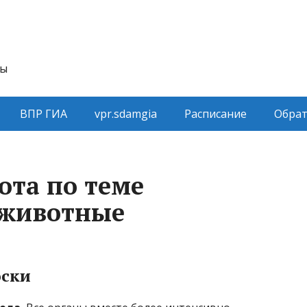
ты
ВПР ГИА
vpr.sdamgia
Расписание
Обрат
ота по теме
 животные
ски