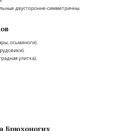
.
альные двусторонне-симметричны.
ков
ары, осьминоги).
рудовики).
радная улитка).
а Брюхоногих