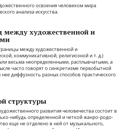
удожественного освоения человеком мира
ского анализа искусства.
ц между художественной и
ами
 границы между художественной и
кой, коммуникативной, религиозной и т. д.)
ыли весьма неопределенными, расплывчатыми, а
ысле часто говорят о синкретизме первобытной
я нее диффузность разных способов практического
ой структуры
художественного развития человечества состоит в
лько-нибудь определенной и четкой жанро-родо-
тво еще не отделено в ней от музыкального,