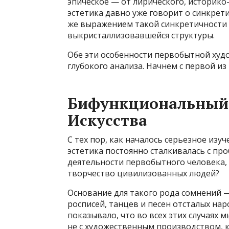
эпическое — от лирического, историко
эстетика давно уже говорит о синкрет
же выражением такой синкретичности яв
выкристаллизовавшейся структуры.
Обе эти особенности первобытной худ
глубокого анализа. Начнем с первой из 
Бифункциональный 
Искусства
С тех пор, как началось серьезное изу
эстетика постоянно сталкивалась с пр
деятельности первобытного человека,
творчество цивилизованных людей?
Основание для такого рода сомнений —
росписей, танцев и песен отсталых нар
показывало, что во всех этих случаях м
не с художественным производством, как