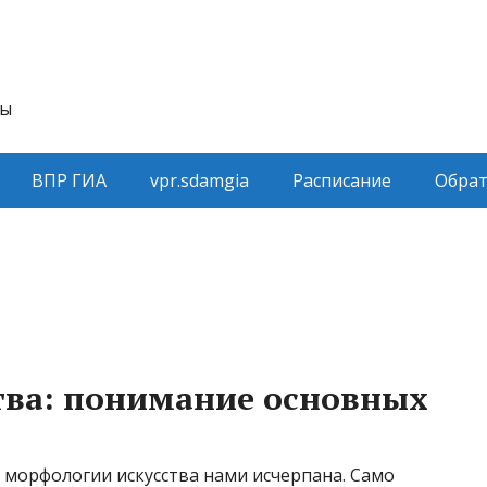
ты
ВПР ГИА
vpr.sdamgia
Расписание
Обрат
тва: понимание основных
 морфологии искусства нами исчерпана. Само