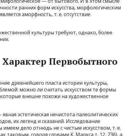
-мифологическое — от бытового. И в этом смысле
ичности ранних форм искусства, морфологическим
ляется аморфность, т. е. отсутствие
ожественной культуры требуют, однако, более
них.
Характер Первобытного
чение древнейшего пласта истории культуры,
облемой: можно ли считать искусством те формы
 которые внешне похожи на художественное
 явная эстетическая нечистота палеолитических
одов, их легенд и сказаний. Исследование
ы имеем дело отнюдь не с чистым искусством, т. е.
 таковым, говоря словами К. Маркса т. 12, 736), а