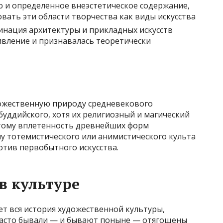
 и определенное внеэстетическое содержание,
вать эти области творчества как виды искусства
инация архитектуры и прикладных искусств
вление и признавалась теоретически
ожественную природу средневекового
 буддийского, хотя их религиозный и магический
этому вплетенность древнейших форм
у тотемистического или анимистического культа
отив первобытного искусства.
в культуре
ет вся история художественной культуры,
часто бывали — и бывают поныне — отягощены