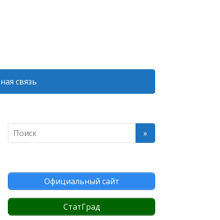
ная связь
Официальный сайт
СтатГрад