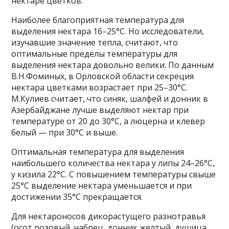
нектаре цветков.
Наиболее благоприятная температура для
выделения нектара 16–25°С. Но исследователи,
изучавшие значение тепла, считают, что
оптимальные пределы температуры для
выделения нектара довольно велики. По данным
В.Н.Фоминых, в Орловской области секреция
нектара цветками возрастает при 25–30°С.
М.Кулиев считает, что синяк, шалфей и донник в
Азербайджане лучше выделяют нектар при
температуре от 20 до 30°С, а люцерна и клевер
белый — при 30°С и выше.
Оптимальная температура для выделения
наибольшего количества нектара у липы 24–26°С,
у кизила 22°С. С повышением температуры свыше
25°С выделение нектара уменьшается и при
достижении 35°С прекращается.
Для нектароносов дикорастущего разнотравья
(осот розовый, чабрец, донник желтый, душица