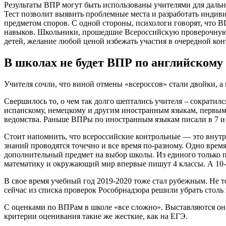
Результаты ВПР могут быть использованы учителями для дальн
Тест позволит выявить проблемные места и разработать индив
предметом споров. С одной стороны, психологи говорят, что 
навыков. Школьники, прошедшие Всероссийскую проверочную р
детей, желание любой ценой избежать участия в очередной кон
В школах не будет ВПР по английском
Учителя сочли, что виной отмены «всероссов» стали двойки, а
Свершилось то, о чем так долго шептались учителя – сократил
испанскому, немецкому и другим иностранным языкам, первым 
ведомства. Раньше ВПРы по иностранным языкам писали в 7 и 
Стоит напомнить, что всероссийские контрольные — это внутр
знаний проводятся точечно и все время по-разному. Одно врем
дополнительный предмет на выбор школы. Из единого только пе
математику и окружающий мир впервые пишут 4 классы. А 10-к
В свое время учебный год 2019-2020 тоже стал рубежным. Не то
сейчас из списка проверок Рособрнадзора решили убрать столь
С оценками по ВПРам в школе «все сложно». Выставляются они 
критерии оценивания такие же жесткие, как на ЕГЭ.