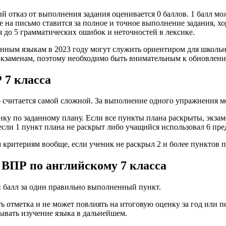
й отказ от выполнения задания оценивается 0 баллов. 1 балл м
 на письмо ставится за полное и точное выполнение задания, х
я до 5 грамматических ошибок и неточностей в лексике.
нным языкам в 2023 году могут служить ориентиром для школьни
экзаменам, поэтому необходимо быть внимательным к обновлени
 7 класса
 считается самой сложной. За выполнение одного упражнения м
у по заданному плану. Если все пункты плана раскрыты, экзам
 если 1 пункт плана не раскрыт либо учащийся использовал 6 пр
 критериям вообще, если ученик не раскрыл 2 и более пунктов 
ВПР по английскому 7 класса
н балл за один правильно выполненный пункт.
ть отметка и не может повлиять на итоговую оценку за год или 
вывать изучение языка в дальнейшем.