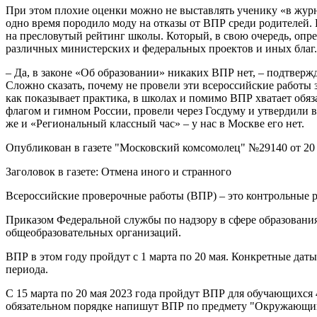
При этом плохие оценки можно не выставлять ученику «в журнал
одно время породило моду на отказы от ВПР среди родителей. Н
на пресловутый рейтинг школы. Который, в свою очередь, опр
различных министерских и федеральных проектов и иных благ
– Да, в законе «Об образовании» никаких ВПР нет, – подтвержд
Сложно сказать, почему не провели эти всероссийские работы з
как показывает практика, в школах и помимо ВПР хватает обя
флагом и гимном России, провели через Госдуму и утвердили в 
же и «Региональный классный час» – у нас в Москве его нет.
Опубликован в газете "Московский комсомолец" №29140 от 20 
Заголовок в газете: Отмена иного и странного
Всероссийские проверочные работы (ВПР) – это контрольные 
Приказом Федеральной службы по надзору в сфере образования
общеобразовательных организаций.
ВПР в этом году пройдут с 1 марта по 20 мая. Конкретные дат
периода.
С 15 марта по 20 мая 2023 года пройдут ВПР для обучающихся 
обязательном порядке напишут ВПР по предмету "Окружающий м