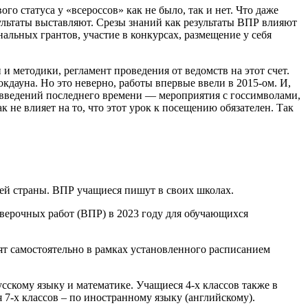
о статуса у «всероссов» как не было, так и нет. Что даже
зультаты выставляют. Срезы знаний как результаты ВПР влияют
льных грантов, участие в конкурсах, размещение у себя
и методики, регламент проведения от ведомств на этот счет.
окдауна. Но это неверно, работы впервые ввели в 2015-ом. И,
вовведений последнего времени — мероприятия с госсимволами,
 не влияет на то, что этот урок к посещению обязателен. Так
ей страны. ВПР учащиеся пишут в своих школах.
верочных работ (ВПР) в 2023 году для обучающихся
ят самостоятельно в рамках установленного расписанием
сскому языку и математике. Учащиеся 4-х классов также в
7-х классов – по иностранному языку (английскому).