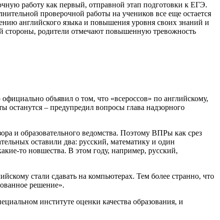
чную работу как первый, отправной этап подготовки к ЕГЭ.
лнительной проверочной работы на учеников все еще остается
учению английского языка и повышения уровня своих знаний и
гой стороны, родители отмечают повышенную тревожность
 официально объявил о том, что «всероссов» по английскому,
ты останутся – предупредил вопросы глава надзорного
зора и образовательного ведомства. Поэтому ВПРы как срез
ательных оставили два: русский, математику и один
акие-то новшества. В этом году, например, русский,
ийскому стали сдавать на компьютерах. Тем более странно, что
рованное решение».
пециальном институте оценки качества образования, и