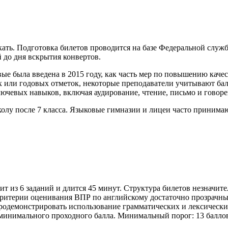
кать. Подготовка билетов проводится на базе Федеральной служб
 до дня вскрытия конвертов.
ые была введена в 2015 году, как часть мер по повышению каче
х или годовых отметок, некоторые преподаватели учитывают б
лючевых навыков, включая аудирование, чтение, письмо и говоре
олу после 7 класса. Языковые гимназии и лицеи часто принимаю
т из 6 заданий и длится 45 минут. Структура билетов незначите
ритерии оценивания ВПР по английскому достаточно прозрачны. 
родемонстрировать использование грамматических и лексических
минимального проходного балла. Минимальный порог: 13 баллов,