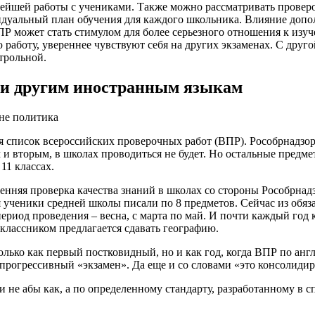
ейшей работы с учениками. Также можно рассматривать проверо
идуальный план обучения для каждого школьника. Влияние допо
ВПР может стать стимулом для более серьезного отношения к из
аботу, увереннее чувствуют себя на других экзаменах. С дру
трольной.
у и другим иностранным языкам
 не политика
ся список всероссийских проверочных работ (ВПР). Рособрнадзор
и вторым, в школах проводиться не будет. Но остальные предме
11 классах.
енняя проверка качества знаний в школах со стороны Рособрнад
я ученики средней школы писали по 8 предметов. Сейчас из обяз
риод проведения – весна, с марта по май. И почти каждый год к
лассником предлагается сдавать географию.
лько как первый постковидный, но и как год, когда ВПР по англ
 прогрессивный «экзамен». Да еще и со словами «это консолиди
не абы как, а по определенному стандарту, разработанному в с