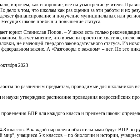
», впрочем, как и хорошие, все на усмотрение учителя. Правовог
о дело в том, что школам как раз оценки за эти работы и их ре
еделяет финансирование и получение муниципальных или региона
. Несущих школе прибыл и повышение статуса.
ает юрист Станислав Попов. – У школ есть только рекомендации 
аконом. Бытует мнение, что времени просто не хватило, после л
заловки, не имеющей твердого законодательного статуса. Из но
федеральном законе. А «Разговоры о важном» – нет. Но это никак
октября 2023
работы по различным предметам, проводимые для школьников вс
 и науки утверждено расписание проведения всероссийских про
ы проведения ВПР для каждого класса и предмета школы определ
4-8 классов. В каждой параллели обязательными будут ВПР по ру
ир", учащиеся 5-х классов – по биологии и истории, учащиеся 