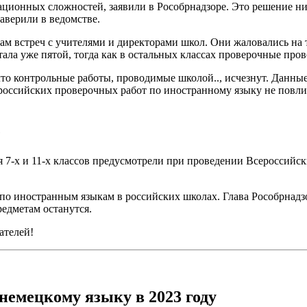
ционных сложностей, заявили в Рособрнадзоре. Это решение ник
аверили в ведомстве.
ам встреч с учителями и директорами школ. Они жаловались на 
тала уже пятой, тогда как в остальных классах проверочные про
что контрольные работы, проводимые школой.., исчезнут. Данны
ссийских проверочных работ по иностранному языку не повлияе
е
7-х и 11-х классов предусмотрели при проведении Всероссийских
 по иностранным языкам в российских школах. Глава Рособрнад
редметам останутся.
ателей!
немецкому языку в 2023 году