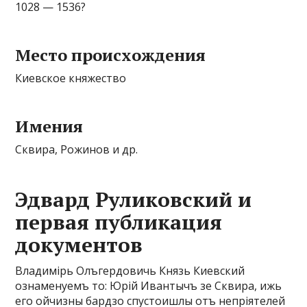
1028 — 1536?
Место происхождения
Киевское княжество
Имения
Сквира, Рожинов и др.
Эдвард Руликовский и
первая публикация
документов
Владимірь Олъгердовичь Князь Киевский
ознаменуемъ то: Юрій Ивантычъ зе Сквира, ижь
его ойчизны бардзо спустоишлы отъ непріятелей