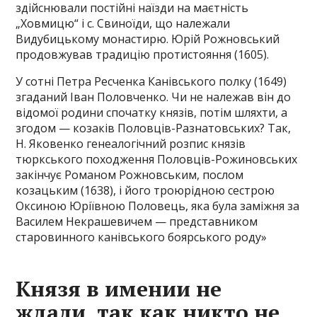
здійснювали постійні наїзди на маєтність
„Ховмицю“ і с. Свиноїди, що належали
Видубицькому монастирю. Юрій Рожновський
продовжував традицію протистояння (1605).
У сотні Петра Ресченка Канівського полку (1649)
згаданий Іван Половченко. Чи не належав він до
відомої родини спочатку князів, потім шляхти, а
згодом — козаків Половців-Разнатовських? Так,
Н. Яковенко генеалогічний розпис князів
тюркського походження Половців-Рожиновських
закінчує Романом Рожновським, послом
козацьким (1638), і його троюрідною сестрою
Оксиною Юріївною Половець, яка була заміжня за
Василем Некрашевичем — представником
старовинного канівського боярського роду»
Князя в имении не
ждали, так как никто не