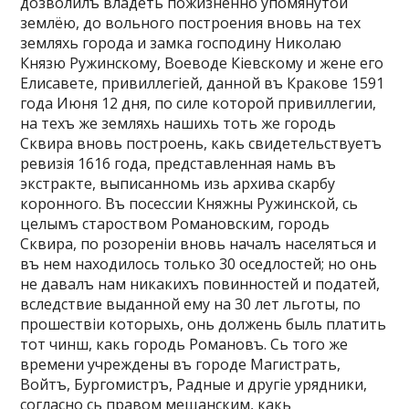
дозволилъ владеть пожизненно упомянутой
землёю, до вольного построения вновь на тех
земляхь города и замка господину Николаю
Князю Ружинскому, Воеводе Кіевскому и жене его
Елисавете, привиллегіей, данной въ Кракове 1591
года Июня 12 дня, по силе которой привиллегии,
на техъ же земляхь нашихь тоть же городь
Сквира вновь построень, какь свидетельствуетъ
ревизія 1616 года, представленная намь въ
экстракте, выписанномь изь архива скарбу
коронного. Въ посессии Княжны Ружинской, сь
целымъ староством Романовским, городь
Сквира, по розореніи вновь началъ населяться и
въ нем находилось только 30 оседлостей; но онь
не давалъ нам никакихъ повинностей и податей,
вследствие выданной ему на 30 лет льготы, по
прошествіи которыхь, онь должень быль платить
тот чинш, какь городь Романовъ. Сь того же
времени учреждены въ городе Магистрать,
Войтъ, Бургомистръ, Радные и другіе урядники,
согласно сь правом мещанским, какь