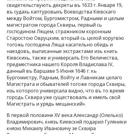
свидетельствують декреты въ 1633 г. Января 19,
въ судахь каптуровыхъ Воеводства Кіевскаго
между Войтом, Бургомистром, Радными и целым
магистратом города Сквиры, первый сь
господином Лящем, стражником коронным
Старостою Овруцким, вторый сь целой хоругвію
тогожь господина Ляща касательно обидь и
наездовъ, выписанные экстрактами изь книгь
Кіевскихь, также и универсалъ Его Величества,
предместника нашего Короля Владислава IV,
данный въ Варшаве 5 Июня 1646 г. кь
Бургомистру, Радным, Войту и Лавникам целаго
Магистрата и обывателей тогоже города Сквиры,
изь которого универсала видно, что въ то время
городь Сквира уже существовалъ и имелъ свой
Магистрать и урядь мещанский».
В первой половине XV века Александр (Олелько)
Владимирович, князь Киевский подарил Гуляники
князю Михаилу Ивановичу зе Сквира