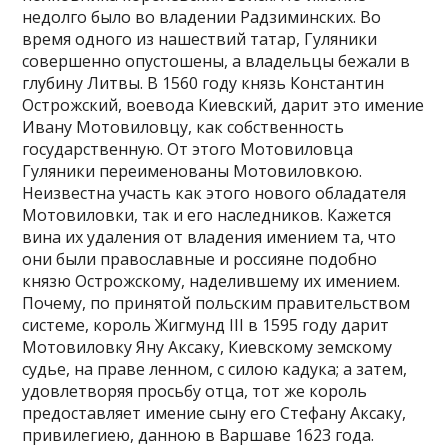
недолго было во владении Радзиминских. Во
время одного из нашествий татар, Гуляники
совершенно опустошены, а владельцы бежали в
глубину Литвы. В 1560 году князь Константин
Острожский, воевода Киевский, дарит это имение
Ивану Мотовиловцу, как собственность
государственную. От этого Мотовиловца
Гуляники переименованы Мотовиловкою.
Неизвестна участь как этого нового обладателя
Мотовиловки, так и его наследников. Кажется
вина их удаления от владения имением та, что
они были православные и россияне подобно
князю Острожскому, наделившему их имением.
Почему, по принятой польским правительством
системе, король Жигмунд III в 1595 году дарит
Мотовиловку Яну Аксаку, Киевскому земскому
судье, на праве ленном, с силою кадука; а затем,
удовлетворяя просьбу отца, тот же король
предоставляет имение сыну его Стефану Аксаку,
привилегиею, данною в Варшаве 1623 года.