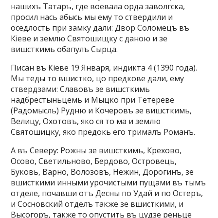
нашихъ Татаръ, где воевала орда заволгска,
просил нась абысь мы ему то ствердили и
оседлость при замку дали: Двор Соломецъ въ
Кіеве и землю Святошищку с даною и зе
вишсткимь обапулъ Сырца.
Писан въ Кіеве 19 Января, индикта 4 (1390 года).
Мы теды то вшистко, цо предкове дали, ему
ствердзами: Славовъ зе вишсткимь
надбрестыньцемь и Мыцко при Тетереве
(Радомысль) Рудню и Кочеровъ зе вишсткимь,
Велицу, Охотовъ, яко ся то ма и землю
Святошицку, яко предокь его трималъ Романъ.
А въ Северу: Рожны зе вишсткимь, Крехово,
Осово, Светильново, Бердово, Островець,
Буковь, Варно, Волозовъ, Нежин, Дорогинъ, зе
вшисткими инными урочистыми пущами въ тымъ
отделе, почавши отъ Десны по Удай и по Остеръ,
и Сосновский отделъ также зе вшисткими, и
Высогоръ, также то опустить въ цудзе реньце