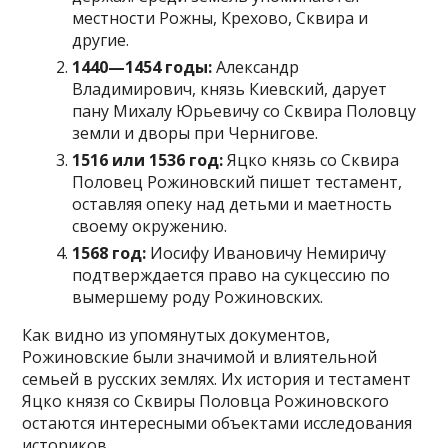
местности Рожны, Крехово, Сквира и
другие.
1440—1454 годы:
Александр
Владимирович, князь Киевский, дарует
пану Михалу Юрьевичу со Сквира Половцу
земли и дворы при Чернигове.
1516 или 1536 год:
Яцко князь со Сквира
Половец Рожиновский пишет тестамент,
оставляя опеку над детьми и маетность
своему окружению.
1568 год:
Иосифу Ивановичу Немиричу
подтверждается право на сукцессию по
вымершему роду Рожиновских.
Как видно из упомянутых документов,
Рожиновские были значимой и влиятельной
семьей в русских землях. Их история и тестамент
Яцко князя со Сквиры Половца Рожиновского
остаются интересными объектами исследования
историков.