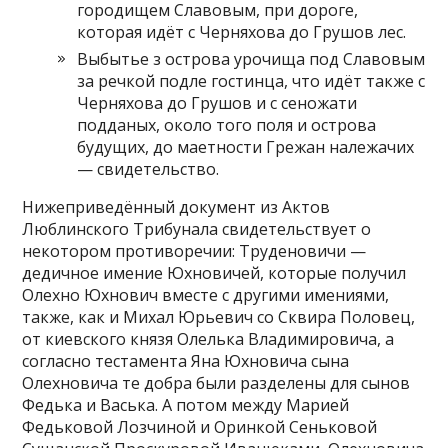
городищем Славовым, при дороге,
которая идёт с Черняхова до Грушов лес.
Выбытье з острова урочища под Славовым
за речкой подле гостинца, что идёт также с
Черняхова до Грушов и с сеножати
подданых, около того поля и острова
будущих, до маетности Грежан належачих
— свидетельство.
Нижеприведённый документ из Актов
Люблинского Трибунала свидетельствует о
некотором противоречии: Труденовичи —
дедичное имение Юхновичей, которые получил
Олехно Юхнович вместе с другими имениями,
также, как и Михал Юрьевич со Сквира Половец,
от киевского князя Олелька Владимировича, а
согласно тестамента Яна Юхновича сына
Олехновича те добра были разделены для сынов
Федька и Васька. А потом между Марией
Федьковой Лозчиной и Оринкой Сеньковой