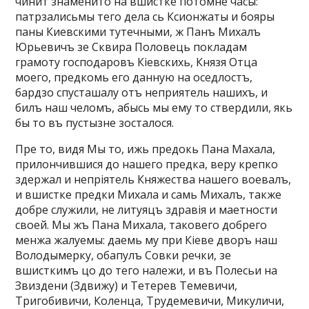
чинит знаменито на вшистке потомне часы:
патрзалисьмы тего дела сь Ксионжаты и бояры
паны Киевскими тутечными, ж Панъ Михалъ
Юрьевичъ зе Сквира Половець покладам
грамоту господаровъ Кіевскихь, Князя Отца
моего, предкомь его данную на оседлостъ,
бардзо спусташалу отъ неприятель нашихъ, и
билъ наш челомъ, абысь мы ему то ствердили, якь
бы то въ пустызне зосталося.
Пре то, видя Мы то, ижь предокь Пана Махала,
прилончившися до нашего предка, веру крепко
здержал и непріятель Княжества нашего воевалъ,
и вшистке предки Михала и самь Михалъ, также
добре служили, не литуяцъ здравія и маетности
своей. Мы жъ Пана Михала, таковего добрего
менжа жалуемы: даемь му при Кіеве дворъ наш
Володымерку, обапулъ Совки речки, зе
вшисткимъ цо до тего належи, и въ Полесьи на
Звиздени (Здвижу) и Тетерев Темевичи,
Тригобивичи, Коленца, Трудемевичи, Микуличи,