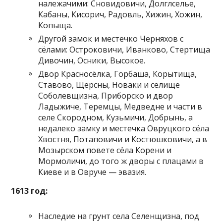
належачими: Сновидовичи, Долглселье,
Кабаны, Кисорич, Радовль, Хижин, Хожин,
Копыща.
Другой замок и местечко Черняхов с
сёлами: Остроковичи, Иванково, Стертища
Дивочин, Осники, Высокое.
Двор Красносёлка, Горбаша, Корытища,
Ставово, Щерсны, Новаки и селище
Соболевщизна, Приборско и двор
Ладыжиче, Теремцы, Медведне и части в
селе Скородном, Кузьмичи, Добрынь, а
недалеко замку и местечка Овруцкого сёла
Хвостня, Потаповичи и Костюшковичи, а в
Мозырском повете сёла Корени и
Мормоличи, до того ж дворы с плацами в
Киеве и в Овруче — эвазия.
1613 год:
Наследие на грунт села Селенщизна, под