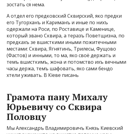
зостать ся нема.
А отдел его предковский Сквирский, яко предки
его Тугорханъ и Кариманъ и иные по нихъ
одержали на Роси, по Роставице и Каменице,
который звано Сквира, а теразъ Поветщизна, по
предкахъ зе вшисткими иными пожитечными
местами: Сквира, Ягнятинъ, Трилесы, Фущово
(Фастов) и инными, то ма, яко своё держать и
темъ вшисткимъ, жона и потомство ихъ вечными
часы держа, темъ шафовать, яко сами бендо
хтели уживать. В Кіеве писань
Грамота пану Михалу
Юрьевичу со Сквира
Половцу
Мы Александръ Владимировичъ Князь Киевский