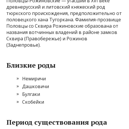
По́ловцы-Рожино́вские — угасший в XVI веке
древнерусский и литовский княжеский род
тюркского происхождения, предположительно от
половецкого хана Тугоркана. Фамилия-прозвище
Половцы со Сквира Рожиновские образована от
названия вотчинных владений в районе замков
Сквира (Правобережье) и Рожинов
(Заднепровье).
Близкие роды
Немиричи
Дашковичи
Булгаки
Скобейки
Период существования рода