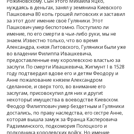
Рожиновскому. Сын этого Михаила Яцко,
нуждаясь в деньгах, занял у земянина Киевского
Пашковича 80 копь грошей литовских и заставил
за этот долг имение своё Гуляники. Этот
Пашкович умер беспотомно. Поступило ли
имение, по его смерти в чьи-либо руки, мы не
знаем. Известно только, что во время
Александра, князя Литовского, Гуляники были уже
во владении Филиппа Ивашкевича,
предоставленные ему королевскою властью за
заслуги. По смерти Ивашкевича, Жигмунт I в 1528
году подтвердил вдове его и детям Феодору и
Анне пожалование князем Александром
сделанное, и сверх того, во внимание его
заслугам, присовокупил для них и другиt
некоторыt имущества в воеводстве Киевском.
Феодор Филиппович умер бездетным и Гуляники
достались, по праву наследства, его сестре Анне,
которая вышла замуж за Франца Касперовича
Радзиминского, подкомория Полоцкого и
полковника королевских войск. Но имение