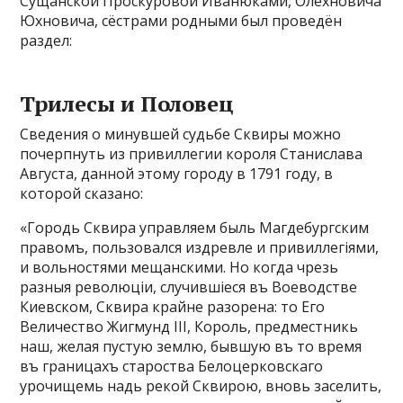
Сущанской Проскуровой Иванюками, Олехновича
Юхновича, сёстрами родными был проведён
раздел:
Трилесы и Половец
Сведения о минувшей судьбе Сквиры можно
почерпнуть из привиллегии короля Станислава
Августа, данной этому городу в 1791 году, в
которой сказано:
«Городь Сквира управляем быль Магдебургским
правомъ, пользовался издревле и привиллегіями,
и вольностями мещанскими. Но когда чрезь
разныя революціи, случившіеся въ Воеводстве
Киевском, Сквира крайне разорена: то Его
Величество Жигмунд ІІІ, Король, предместникь
наш, желая пустую землю, бывшую въ то время
въ границахъ староства Белоцерковскаго
урочищемь надь рекой Сквирою, вновь заселить,