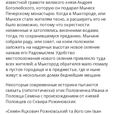
известной грамоте великого князя Андрея
Боголюбского, которую он подарил Мыческ
Печерскому монастырю. Когда в Мыкгороде, или
Мычске стало жителям тесно, а расширить его не
было возможно, потому что окрестности
низменные и затоплялись весенними водами,
тогда, по сохранившемуся преданию, Мычане
собрали раду, или совет, на коем положили:
заложить на надречых высотах новое селение
назвав его Радомыслем. Удобство
местоположения нового селения привлекло туда
всех жителей; а Мыкгород обратился мало-помалу
в пустое городище и в предместье, где и ныне
живут в нескольких домах беднейшие мещане.
Некоторые современные историки пытаются
связать (гипотетически) этих Половченка Ивана и
Половца Семёна с происхождением от князей
Половцев со Сквира Рожиновских:
«Семён Яцкович Рожновський та його син Іван