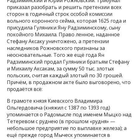
Радзиминский и Юрий Рожновский. Трибунал
приказал разобрать и решить претензии всех
сторон в годичный строк особой комиссии
вольного коронного сейма, которая 1625 года и
присудила Гуляники Яну Радзиминскому, сыну
покойного Михаила. Право ленное, наданное
Стефану Аксаку уничтожено, а претензии
наследников Рожновского признаны за
неосновательные. Того же ещё года Ян
Радзиминский продал Гуляники братьям Стефану
и Михаилу Аксакам, за сумму 50 тыс. злотых
польских, считая каждый злотый по 30 грошей.
Причём, в продажном акте было выговорено, что
продаётся всё:
В грамоте князя Киевского Владимира
Ольгердовича (княжил с 1387 по 1393 год)
упоминается о Радомысле под именем Мыцко над
Тетеревом с руднею (в прошлом «рудня» —
небольшое предприятие по выплавке железа); а
ещё прежде город Мыческ упоминается в