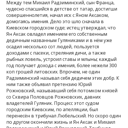
Между тем Михаил Радзиминский, сын Франца,
чудесно спасшийся в детстве от татар, достигши
совершеннолетия, начал иск с Яном Аксаком,
домогаясь имения. Дело это шло сначала в
Киевском городском суде; истец утверждал, что
Ян Аксак овладел имением его собственным
дедичным названным Гуляниками и в нём уже
осадил несколько сот людей, пользуется
доходами с пасеки, стреляния дичи, а также
рыбных ловель, устроил ставы и млыны; каждый
год получает дохода с имения, более нежели 300
коп грошей литовских. Впрочем, не один
Радзиминский называл себя дедичем этих добр. К
ним также объявил претензию Юрий
Рожновский, называвший себя потомком князей
со Сквира Половцов Рожновских, давних
владетелей Гуляник. Процесс этот судом
городским Киевским, по апелляции, был
перенесён в трибунал Любельский. Но скоро один
по другом окончили жизнь и Ян Аксак и Михаил