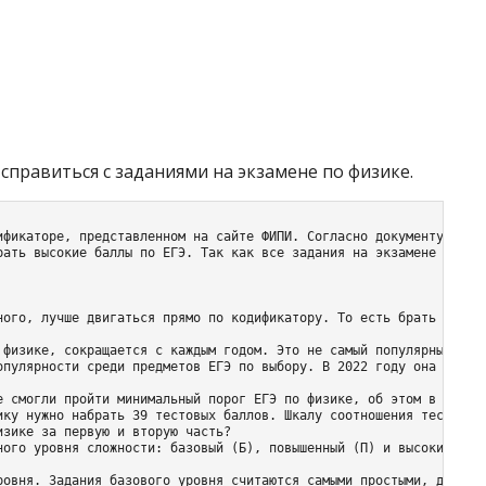
справиться с заданиями на экзамене по физике.
ификаторе, представленном на сайте ФИПИ. Согласно документу, чтоб
рать высокие баллы по ЕГЭ. Так как все задания на экзамене провер
ного, лучше двигаться прямо по кодификатору. То есть брать из не
 физике, сокращается с каждым годом. Это не самый популярный экз
опулярности среди предметов ЕГЭ по выбору. В 2022 году она опуст
е смогли пройти минимальный порог ЕГЭ по физике, об этом в своем
ику нужно набрать 39 тестовых баллов. Шкалу соотношения тестовых 
зике за первую и вторую часть?

ного уровня сложности: базовый (Б), повышенный (П) и высокий (В).
ровня. Задания базового уровня считаются самыми простыми, для их