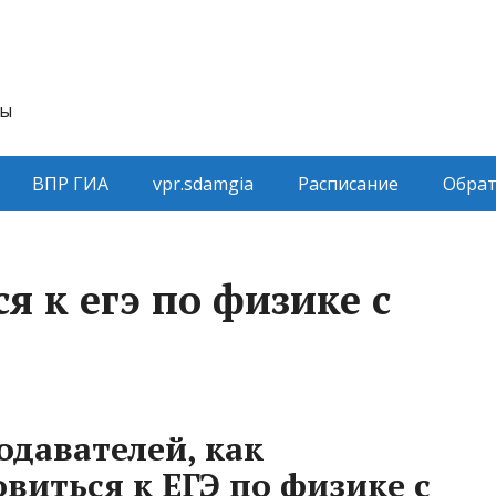
ты
ВПР ГИА
vpr.sdamgia
Расписание
Обрат
я к егэ по физике с
давателей, как
виться к ЕГЭ по физике с