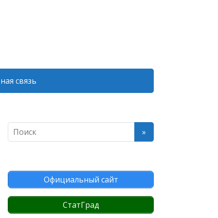
ная связь
Официальный сайт
СтатГрад