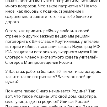
начать воспитывать этот патриотизм, возникает
много вопросов. Что такое патриотизм? Не что
иное, как любовь к Родине, стремление к
сохранению и защите того, что тебе близко и
дорого.
О том, как привить ребёнку любовь к своей
стране и о других важных вещах мы решили
поговорить с Вячеславом Крутихиным, учителем
истории и обществознания школы Наукоград МФ
ЮА, создатели историко-культурного музея Шаг,
блогером, членом экспертного совета учителей-
блогеров Минпросвещения России.
У Вас стаж работы больше 20-ти лет и вы историк,
так что такое патриотизм? Зачем он вообще
нужен?
Помните песню С чего начинается Родина? Так
вот, что такое Родина? Это свой дом, квартира,
село, улица, где ты родился? Или вся Россия?
Патриотизм – это про любовь к Родине. Это про