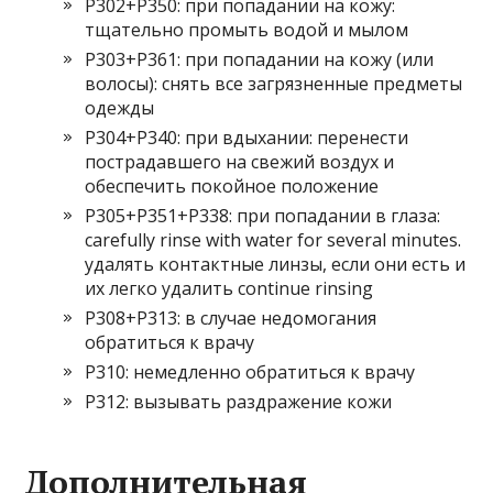
P302+P350: при попадании на кожу:
тщательно промыть водой и мылом
P303+P361: при попадании на кожу (или
волосы): снять все загрязненные предметы
одежды
P304+P340: при вдыхании: перенести
пострадавшего на свежий воздух и
обеспечить покойное положение
P305+P351+P338: при попадании в глаза:
carefully rinse with water for several minutes.
удалять контактные линзы, если они есть и
их легко удалить continue rinsing
P308+P313: в случае недомогания
обратиться к врачу
P310: немедленно обратиться к врачу
P312: вызывать раздражение кожи
Дополнительная