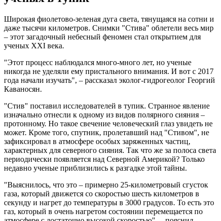
Широкая фиолетово-зеленая дуга света, тянущаяся на сотни и
даже тысячи километров. Снимки "Стива" облетели весь мир
– этот загадочный небесный феномен стал открытием для
ученых XXI века.
"Этот процесс наблюдался много-много лет, но ученые
никогда не уделяли ему пристального внимания. И вот с 2017
года начали изучать", – рассказал эколог-гидрогеолог Георгий
Каваносян.
"Стив" поставил исследователей в тупик. Странное явление
изначально отнесли к одному из видов полярного сияния –
протонному. Но такое свечение человеческий глаз увидеть не
может. Кроме того, спутник, пролетавший над "Стивом", не
зафиксировал в атмосфере особых заряженных частиц,
характерных для северного сияния. Так что же за полоса света
периодически появляется над Северной Америкой? Только
недавно ученые приблизились к разгадке этой тайны.
"Выяснилось, что это – примерно 25-километровый сгусток
газа, который движется со скоростью шесть километров в
секунду и нагрет до температуры в 3000 градусов. То есть это
газ, который в очень нагретом состоянии перемещается по
атмосфере с достаточно высокой скоростью", – пояснил