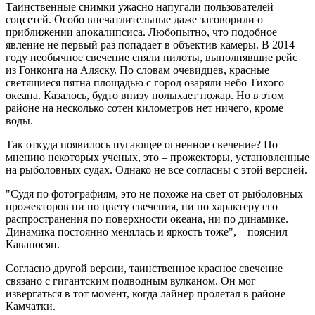
Таинственные снимки ужасно напугали пользователей
соцсетей. Особо впечатлительные даже заговорили о
приближении апокалипсиса. Любопытно, что подобное
явление не первый раз попадает в объектив камеры. В 2014
году необычное свечение сняли пилоты, выполнявшие рейс
из Гонконга на Аляску. По словам очевидцев, красные
светящиеся пятна площадью с город озаряли небо Тихого
океана. Казалось, будто внизу полыхает пожар. Но в этом
районе на несколько сотен километров нет ничего, кроме
воды.
Так откуда появилось пугающее огненное свечение? По
мнению некоторых ученых, это – прожекторы, установленные
на рыболовных судах. Однако не все согласны с этой версией.
"Судя по фотографиям, это не похоже на свет от рыболовных
прожекторов ни по цвету свечения, ни по характеру его
распространения по поверхности океана, ни по динамике.
Динамика постоянно менялась и яркость тоже", – пояснил
Каваносян.
Согласно другой версии, таинственное красное свечение
связано с гигантским подводным вулканом. Он мог
извергаться в тот момент, когда лайнер пролетал в районе
Камчатки.