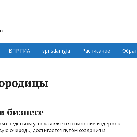
ты
ВПР ГИА
vpr.sdamgia
Расписание
Обрат
городицы
в бизнесе
 средством успеха является снижение издержек
вую очередь, достигается путём создания и