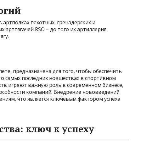
огий
 артполках пехотных, гренадерских и
х арттягачей RSO – до того их артиллерия
ягу.
ете, предназначена для того, чтобы обеспечить
о самых последних новшествах в спортивном
ств играют важную роль в современном бизнесе,
особности компаний. Внедрение нововведений
нениям, что является ключевым фактором успеха
тва: ключ к успеху