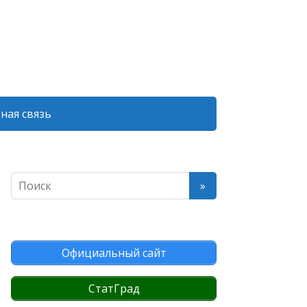
ная связь
Официальный сайт
СтатГрад